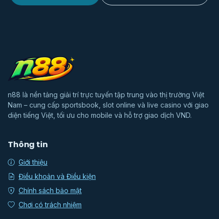
n88 là nền tảng giải trí trực tuyến tập trung vào thị trường Việt
Nam – cung cấp sportsbook, slot online và live casino với giao
diện tiếng Việt, tối ưu cho mobile và hỗ trợ giao dịch VND.
Thông tin
Giới thiệu
Điều khoản và Điều kiện
Chính sách bảo mật
Chơi có trách nhiệm