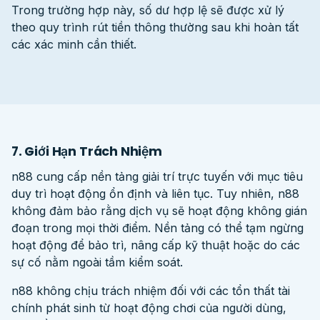
Trong trường hợp này, số dư hợp lệ sẽ được xử lý
theo quy trình rút tiền thông thường sau khi hoàn tất
các xác minh cần thiết.
7. Giới Hạn Trách Nhiệm
n88 cung cấp nền tảng giải trí trực tuyến với mục tiêu
duy trì hoạt động ổn định và liên tục. Tuy nhiên, n88
không đảm bảo rằng dịch vụ sẽ hoạt động không gián
đoạn trong mọi thời điểm. Nền tảng có thể tạm ngừng
hoạt động để bảo trì, nâng cấp kỹ thuật hoặc do các
sự cố nằm ngoài tầm kiểm soát.
n88 không chịu trách nhiệm đối với các tổn thất tài
chính phát sinh từ hoạt động chơi của người dùng,