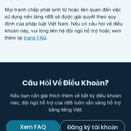
Mọi tranh chấp phát sinh từ hoặc liên quan đến việc
sử dụng nền tảng n88 sẽ được giải quyết theo quy
định của pháp luật Việt Nam. Nếu có câu hỏi về điều
khoản này, vui lòng liên hệ đội ngũ hỗ trợ hoặc xem
thêm tại
trang FAQ
.
Câu Hỏi Về Điều Khoản?
Nếu bạn cần giải thích thêm về bất kỳ điều khoản
nào, đội ngũ hỗ trợ của n88 luôn sẵn sàng hỗ trợ
bằng tiếng Việt.
Xem FAQ
Đăng ký tài khoản