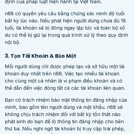
định của pháp luật hiện hành tại Việt Nam.
n88 có quyền yêu cầu bằng chứng xác minh độ tuổi
bất kỳ lúc nào. Nếu phát hiện người dùng chưa đủ 18
tuổi, tài khoản sẽ bị đóng ngay lập tức và toàn bộ số
dư có thể bị giữ lại trong quá trình xử lý theo quy định
nội bộ.
3. Tạo Tài Khoản & Bảo Mật
Mỗi người dùng chỉ được phép tạo và sở hữu một tài
khoản duy nhất trên n88. Việc tạo nhiều tài khoản
cho cùng một cá nhân là vi phạm điều khoản và có
thể dẫn đến việc đóng tất cả các tài khoản liên quan.
Bạn có trách nhiệm bảo mật thông tin đăng nhập của
mình, bao gồm tên người dùng và mật khẩu. n88 sẽ
không chịu trách nhiệm đối với bất kỳ tổn thất nào
phát sinh do bạn để lộ thông tin đăng nhập cho bên
thứ ba. Nếu nghi ngờ tài khoản bị truy cập trái phép,