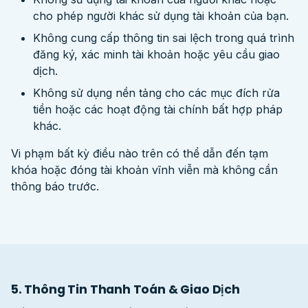
cho phép người khác sử dụng tài khoản của bạn.
Không cung cấp thông tin sai lệch trong quá trình
đăng ký, xác minh tài khoản hoặc yêu cầu giao
dịch.
Không sử dụng nền tảng cho các mục đích rửa
tiền hoặc các hoạt động tài chính bất hợp pháp
khác.
Vi phạm bất kỳ điều nào trên có thể dẫn đến tạm
khóa hoặc đóng tài khoản vĩnh viễn mà không cần
thông báo trước.
5. Thông Tin Thanh Toán & Giao Dịch