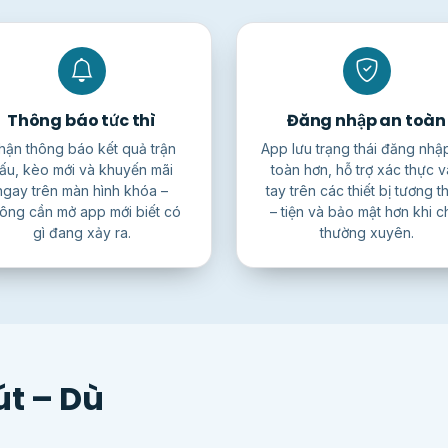
Thông báo tức thì
Đăng nhập an toàn
hận thông báo kết quả trận
App lưu trạng thái đăng nhậ
ấu, kèo mới và khuyến mãi
toàn hơn, hỗ trợ xác thực 
ngay trên màn hình khóa –
tay trên các thiết bị tương t
ông cần mở app mới biết có
– tiện và bảo mật hơn khi c
gì đang xảy ra.
thường xuyên.
út – Dù