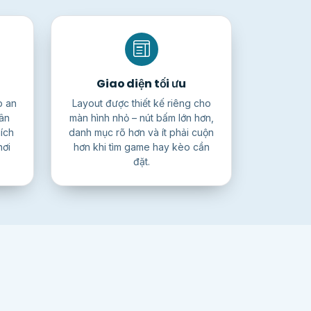
Giao diện tối ưu
p an
Layout được thiết kế riêng cho
vân
màn hình nhỏ – nút bấm lớn hơn,
hích
danh mục rõ hơn và ít phải cuộn
hơi
hơn khi tìm game hay kèo cần
đặt.