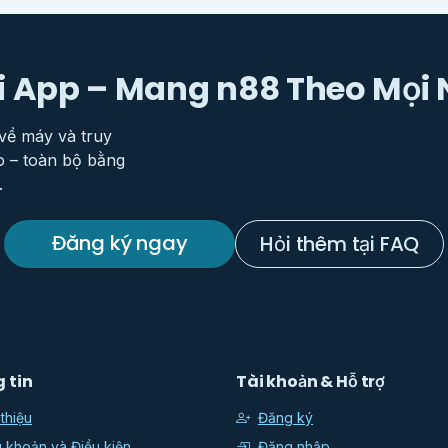
i App – Mang n88 Theo Mọi 
 về máy và truy
o – toàn bộ bằng
.
Đăng ký ngay
Hỏi thêm tại FAQ
 tin
Tài khoản & Hỗ trợ
 thiệu
Đăng ký
u khoản và Điều kiện
Đăng nhập