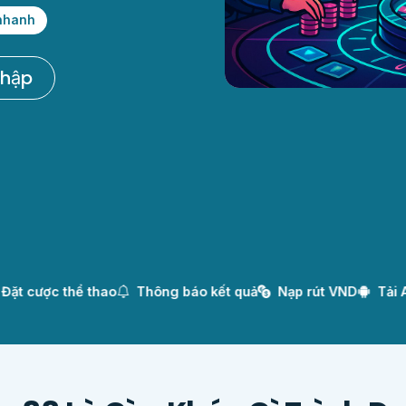
nhanh
nhập
t cược thể thao
Thông báo kết quả
Nạp rút VND
Tải AP