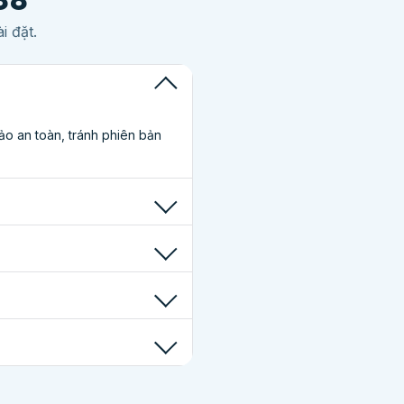
i đặt.
bảo an toàn, tránh phiên bản