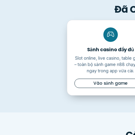
Đã 
Sảnh casino đầy đủ
Slot online, live casino, table
– toàn bộ sảnh game n88 chạ
ngay trong app vừa cài.
Vào sảnh game
C