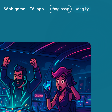
Đăng nhập
Đăng ký
Sảnh game
Tải app