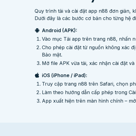
Quy trình tải và cài đặt app n88 đơn giản, 
Dưới đây là các bước cơ bản cho từng hệ đ
Android (APK):
Vào mục Tải app trên trang n88, nhấn n
Cho phép cài đặt từ nguồn không xác đị
Bảo mật.
Mở file APK vừa tải, xác nhận cài đặt và
iOS (iPhone / iPad):
Truy cập trang n88 trên Safari, chọn ph
Làm theo hướng dẫn cấp phép trong Cài đ
App xuất hiện trên màn hình chính – mở