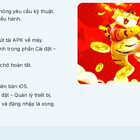
không yêu cầu kỹ thuật.
iều hành.
út tải APK về máy.
nh trong phần Cài đặt –
 chờ hoàn tất.
iên bản iOS.
ặt – Quản lý thiết bị.
 và đăng nhập là xong.